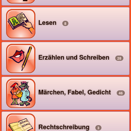
Lesen
8
Erzählen und Schreiben
28
Märchen, Fabel, Gedicht
46
Rechtschreibung
3