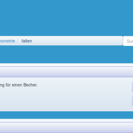
l
eometrie
falten
ung für einen Becher.