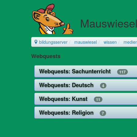
Mauswiese
bildungsserver
mauswiesel
wissen
medie
Webquests
Webquests: Sachunterricht
117
Webquests: Deutsch
4
Webquests: Kunst
11
Webquests: Religion
7