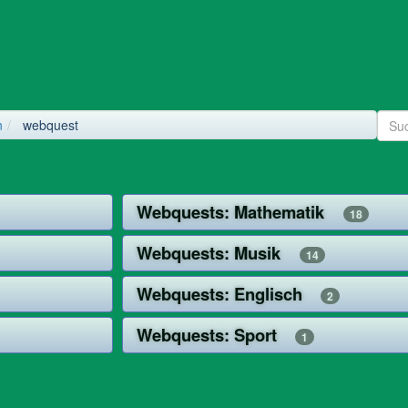
l
n
webquest
Webquests: Mathematik
18
Webquests: Musik
14
Webquests: Englisch
2
Webquests: Sport
1