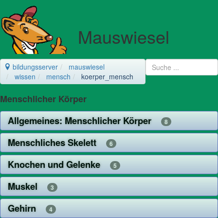
Mauswiesel
bildungsserver
mauswiesel
wissen
mensch
koerper_mensch
Menschlicher Körper
Allgemeines: Menschlicher Körper
8
Menschliches Skelett
6
Knochen und Gelenke
5
Muskel
3
Gehirn
4