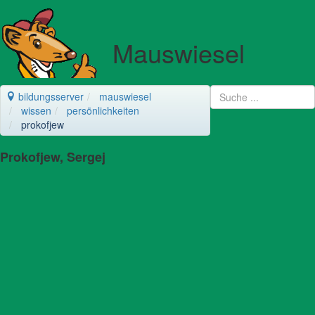
Mauswiesel
bildungsserver
mauswiesel
wissen
persönlichkeiten
prokofjew
Prokofjew, Sergej