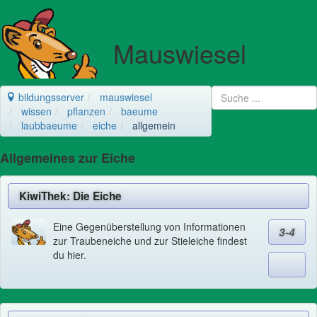
Mauswiesel
bildungsserver
mauswiesel
wissen
pflanzen
baeume
laubbaeume
eiche
allgemein
Allgemeines zur Eiche
KiwiThek: Die Eiche
Eine Gegenüberstellung von Informationen
3-4
zur Traubeneiche und zur Stieleiche findest
du hier.