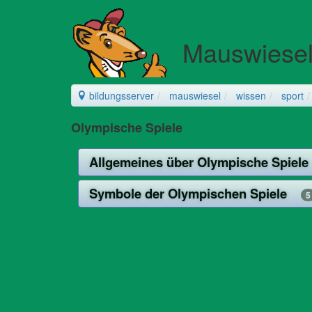
Mauswiese
bildungsserver
mauswiesel
wissen
sport
Olympische Spiele
Allgemeines über Olympische Spiele
Symbole der Olympischen Spiele
5