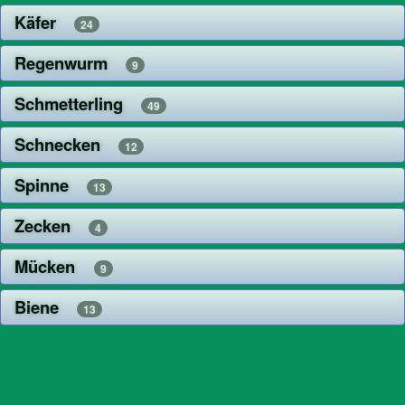
Käfer
24
Regenwurm
9
Schmetterling
49
Schnecken
12
Spinne
13
Zecken
4
Mücken
9
Biene
13