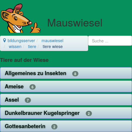
Mauswiesel
bildungsserver
mauswiesel
wissen
tiere
tiere wiese
Tiere auf der Wiese
Allgemeines zu Insekten
8
Ameise
6
Assel
7
Dunkelbrauner Kugelspringer
2
Gottesanbeterin
2